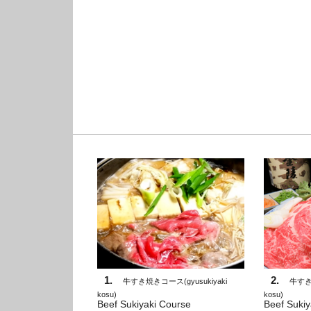
1.
2.
牛すき焼きコース
(
gyusukiyaki
牛す
kosu
)
kosu
)
Beef Sukiyaki Course
Beef Sukiy