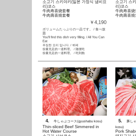
소고기 스키야키(일본 가정식 냄비요
소고기 스키
리)코스
리)코스
牛肉寿喜烧套餐
牛肉寿喜烧
牛肉壽喜燒套餐
牛肉壽喜燒
￥4,190
ボリュームたっぷりの一品です。 / 食べ放
題
You'll find this dish very filling. / All You Can
Eat
푸짐한 요리 입니다. / 뷔페
份量充足的一道料理。 / 随便吃
份量充足的一道料理。 / 吃到飽
4.
5.
牛しゃぶコース
(
gyushabu kosu
)
豚し
Thin-sliced Beef Simmered in
kosu
)
Hot Water Course
Pork Shab