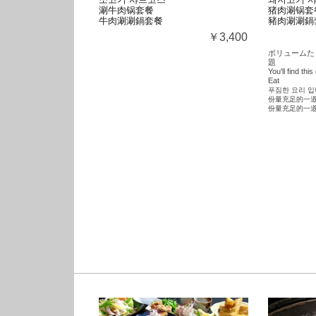
소고기 샤브코스
돼지고기 
涮牛肉锅套餐
猪肉涮锅套
牛肉涮涮鍋套餐
豬肉涮涮鍋
￥3,400
ボリュームた
題
You'll find this
Eat
푸짐한 요리 입니
份量充足的一道
份量充足的一道