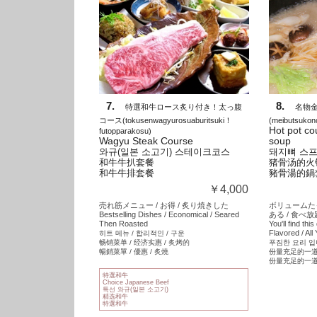
7.
8.
特選和牛ロース炙り付き！太っ腹
名物
コース
(
tokusenwagyurosuaburitsuki！
(
meibutsukon
Hot pot co
futopparakosu
)
Wagyu Steak Course
soup
와규(일본 소고기) 스테이크코스
돼지뼈 스프
和牛牛扒套餐
猪骨汤的火
和牛牛排套餐
豬骨湯的鍋
￥4,000
売れ筋メニュー / お得 / 炙り焼きした
ボリュームた
Bestselling Dishes / Economical / Seared
ある / 食べ放
Then Roasted
You'll find this
Flavored / All
히트 메뉴 / 합리적인 / 구운
畅销菜单 / 经济实惠 / 炙烤的
푸짐한 요리 입니
暢銷菜單 / 優惠 / 炙燒
份量充足的一道料
份量充足的一道料
特選和牛
Choice Japanese Beef
특선 와규(일본 소고기)
精选和牛
特選和牛