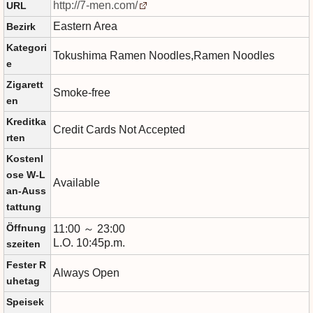
http://7-men.com/
URL
Eastern Area
Bezirk
Kategori
Tokushima Ramen Noodles,Ramen Noodles
e
Zigarett
Smoke-free
en
Kreditka
Credit Cards Not Accepted
rten
Kostenl
ose W-L
Available
an-Auss
tattung
Öffnung
11:00 ～ 23:00
L.O. 10:45p.m.
szeiten
Fester R
Always Open
uhetag
Speisek