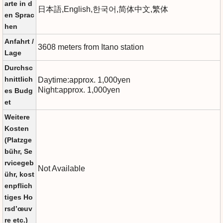
arte in d
日本語,English,한국어,简体中文,繁体
en Sprac
hen
Anfahrt /
3608 meters from Itano station
Lage
Durchsc
hnittlich
Daytime:approx. 1,000yen
Night:approx. 1,000yen
es Budg
et
Weitere
Kosten
(Platzge
bühr, Se
rvicegeb
Not Available
ühr, kost
enpflich
tiges Ho
rsd’œuv
re etc.)