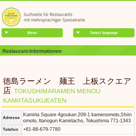
Menu
Select language
Restaurant-Informationen
徳島ラーメン 麺王 上板スクエア
店
TOKUSHIMARAMEN MENOU
KAMIITASUKUEATEN
Kamiita Square 4goukan 209-1 kamenomoto,Shiin
Adresse
omoto, Itanogun Kamiitacho, Tokushima 771-1343
+81-88-679-7780
Telefon