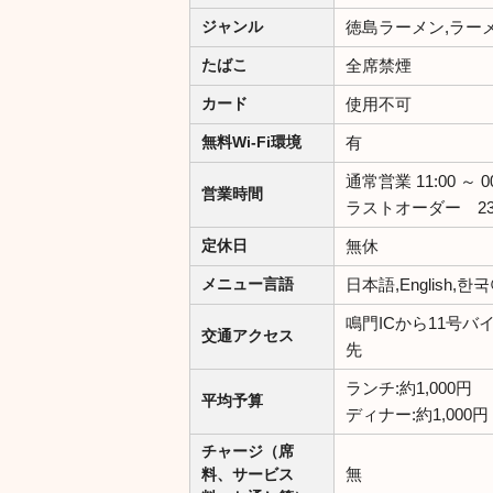
徳島ラーメン,ラー
ジャンル
全席禁煙
たばこ
使用不可
カード
有
無料Wi-Fi環境
通常営業 11:00 ～ 00
営業時間
ラストオーダー 23
無休
定休日
日本語,English,
メニュー言語
鳴門ICから11号バ
交通アクセス
先
ランチ:約1,000円
平均予算
ディナー:約1,000円
チャージ（席
無
料、サービス