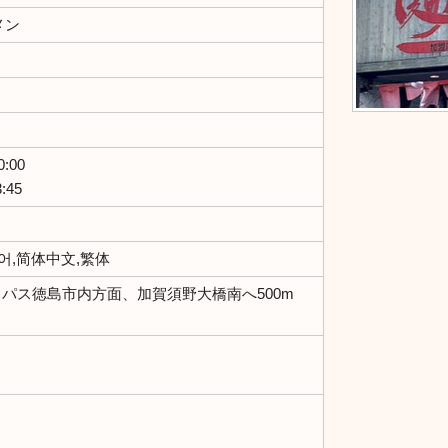
メン
:00
:45
한국어,简体中文,繁体
イパス徳島市内方面、加賀須野大橋南へ500m