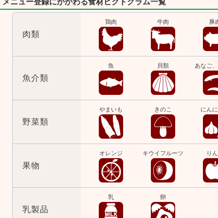
メニュー登録にかかわる食材ピクトグラム一覧
鶏肉
牛肉
豚
肉類
魚
貝類
あなご、
魚介類
やまいも
きのこ
にんに
野菜類
オレンジ
キウイフルーツ
りん
果物
乳
卵
乳製品