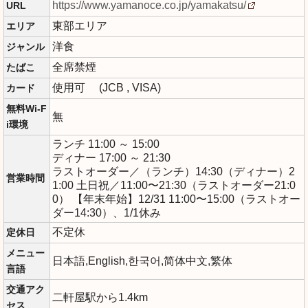
https://www.yamanoce.co.jp/yamakatsu/
URL
東部エリア
エリア
洋食
ジャンル
全席禁煙
たばこ
使用可 (JCB , VISA)
カード
無料Wi-F
無
i環境
ランチ 11:00 ～ 15:00
ディナー 17:00 ～ 21:30
ラストオーダー／（ランチ）14:30（ディナー）2
営業時間
1:00 土日祝／11:00〜21:30（ラストオーダー21:0
0） 【年末年始】12/31 11:00〜15:00（ラストオー
ダー14:30）、1/1休み
不定休
定休日
メニュー
日本語,English,한국어,简体中文,繁体
言語
交通アク
二軒屋駅から1.4km
セス