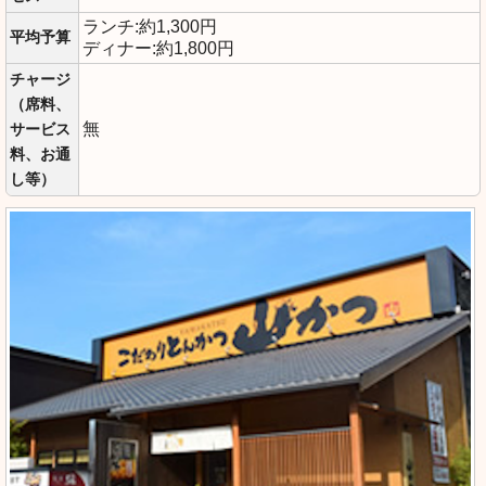
ランチ:約1,300円
平均予算
ディナー:約1,800円
チャージ
（席料、
無
サービス
料、お通
し等）