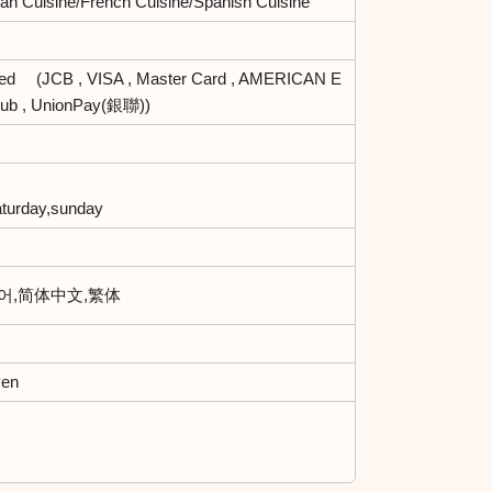
lian Cuisine/French Cuisine/Spanish Cuisine
ted (JCB , VISA , Master Card , AMERICAN E
lub , UnionPay(銀聯))
saturday,sunday
한국어,简体中文,繁体
yen