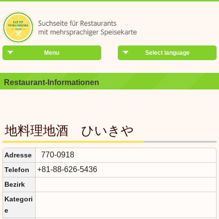
Menu
Select language
Restaurant-Informationen
地料理地酒 ひいきや
770-0918
Adresse
+81-88-626-5436
Telefon
Bezirk
Kategori
e