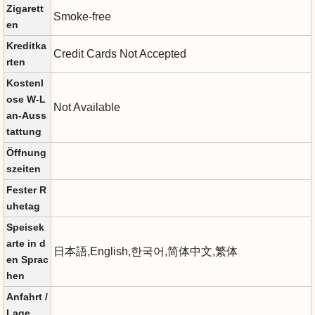
Zigarett
Smoke-free
en
Kreditka
Credit Cards Not Accepted
rten
Kostenl
ose W-L
Not Available
an-Auss
tattung
Öffnung
szeiten
Fester R
uhetag
Speisek
arte in d
日本語,English,한국어,简体中文,繁体
en Sprac
hen
Anfahrt /
Lage