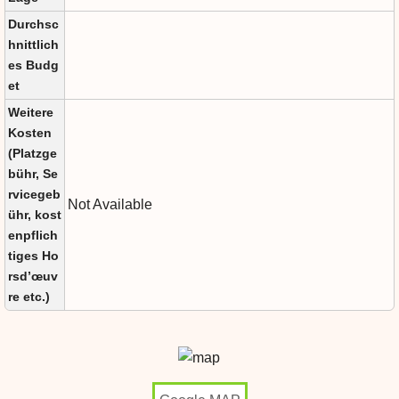
Durchsc
hnittlich
es Budg
et
Weitere
Kosten
(Platzge
bühr, Se
rvicegeb
Not Available
ühr, kost
enpflich
tiges Ho
rsd’œuv
re etc.)