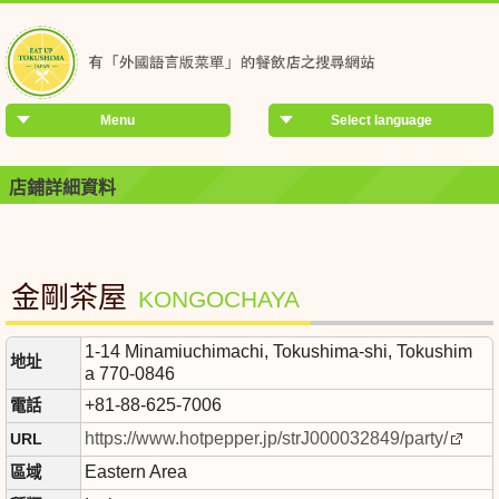
Menu
Select language
店鋪詳細資料
金剛茶屋
KONGOCHAYA
1-14 Minamiuchimachi, Tokushima-shi, Tokushim
地址
a 770-0846
+81-88-625-7006
電話
https://www.hotpepper.jp/strJ000032849/party/
URL
Eastern Area
區域