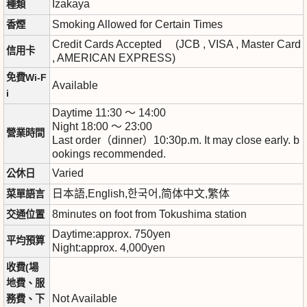
Izakaya
種類
Smoking Allowed for Certain Times
香煙
Credit Cards Accepted (JCB , VISA , Master Card
信用卡
, AMERICAN EXPRESS)
免費Wi-F
Available
i
Daytime 11:30 ～ 14:00
Night 18:00 ～ 23:00
營業時間
Last order（dinner）10:30p.m. It may close early. b
ookings recommended.
Varied
公休日
日本語,English,한국어,简体中文,繁体
菜單語言
8minutes on foot from Tokushima station
交通位置
Daytime:approx. 750yen
平均預算
Night:approx. 4,000yen
收費(場
地費、服
Not Available
務費、下